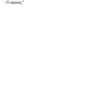
«Τι έκανες;”