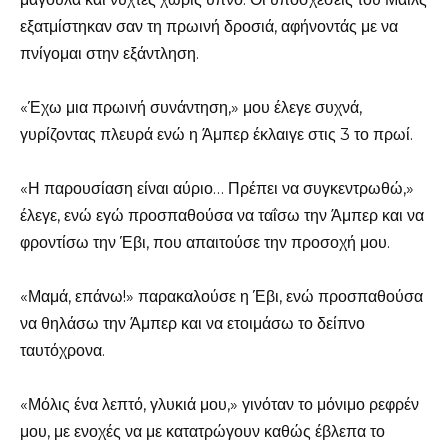
εξατμίστηκαν σαν τη πρωινή δροσιά, αφήνοντάς με να
πνίγομαι στην εξάντληση.
«Έχω μια πρωινή συνάντηση,» μου έλεγε συχνά,
γυρίζοντας πλευρά ενώ η Άμπερ έκλαιγε στις 3 το πρωί.
«Η παρουσίαση είναι αύριο… Πρέπει να συγκεντρωθώ,»
έλεγε, ενώ εγώ προσπαθούσα να ταΐσω την Άμπερ και να
φροντίσω την Έβι, που απαιτούσε την προσοχή μου.
«Μαμά, επάνω!» παρακαλούσε η Έβι, ενώ προσπαθούσα
να θηλάσω την Άμπερ και να ετοιμάσω το δείπνο
ταυτόχρονα.
«Μόλις ένα λεπτό, γλυκιά μου,» γινόταν το μόνιμο ρεφρέν
μου, με ενοχές να με κατατρώγουν καθώς έβλεπα το