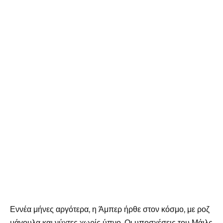
Εννέα μήνες αργότερα, η Άμπερ ήρθε στον κόσμο, με ροζ
μάγουλα και νύχτες χωρίς ύπνο. Οι υποσχέσεις του Μάιλς