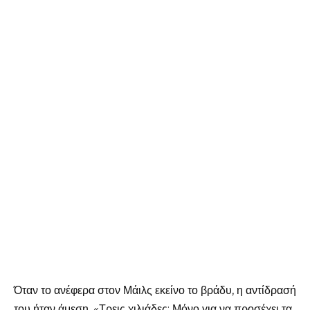
Όταν το ανέφερα στον Μάιλς εκείνο το βράδυ, η αντίδρασή
του ήταν άμεση. «Τρεις χιλιάδες; Μόνο για να προσέχει τα