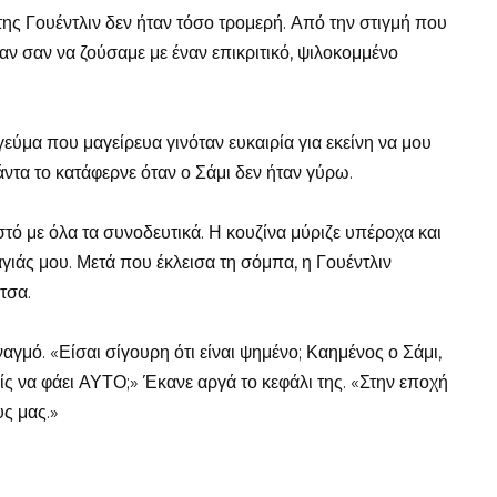
ης Γουέντλιν δεν ήταν τόσο τρομερή. Από την στιγμή που
ήταν σαν να ζούσαμε με έναν επικριτικό, ψιλοκομμένο
εύμα που μαγείρευα γινόταν ευκαιρία για εκείνη να μου
άντα το κατάφερνε όταν ο Σάμι δεν ήταν γύρω.
τό με όλα τα συνοδευτικά. Η κουζίνα μύριζε υπέροχα και
γιάς μου. Μετά που έκλεισα τη σόμπα, η Γουέντλιν
τσα.
αγμό. «Είσαι σίγουρη ότι είναι ψημένο; Καημένος ο Σάμι,
ίς να φάει ΑΥΤΟ;» Έκανε αργά το κεφάλι της. «Στην εποχή
ς μας.»