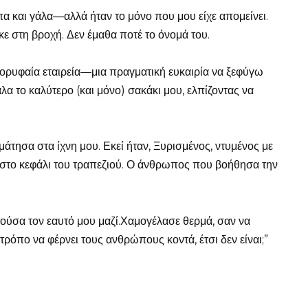
 και γάλα—αλλά ήταν το μόνο που μου είχε απομείνει.
ε στη βροχή. Δεν έμαθα ποτέ το όνομά του.
 κορυφαία εταιρεία—μια πραγματική ευκαιρία να ξεφύγω
α το καλύτερο (και μόνο) σακάκι μου, ελπίζοντας να
τησα στα ίχνη μου. Εκεί ήταν, Ξυρισμένος, ντυμένος με
 στο κεφάλι του τραπεζιού. Ο άνθρωπος που βοήθησα την
τούσα τον εαυτό μου μαζί.Χαμογέλασε θερμά, σαν να
 τρόπο να φέρνει τους ανθρώπους κοντά, έτσι δεν είναι;”