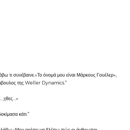
άβω τι συνέβαινε.»Το όνομά μου είναι Μάρκους Γουέλερ»,
ύμβουλος της Weller Dynamics.”
λά…χθες…»
δοκίμασα κάτι.”
προλάβω.»Μου αρέσει να βλέπω πώς οι άνθρωποι