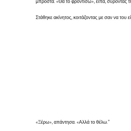
μπροστά. «Θα το φροντίσω», είπα, σύροντας τ
Στάθηκε ακίνητος, κοιτάζοντας με σαν να του εί
«Ξέρω», απάντησα. «Αλλά το θέλω.”