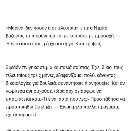
«Μαρίνα, δεν ήσουν έτσι τελευταία», είπε ο Ντμίτρι,
βάζοντας το πιρούνι του και με κοιτούσε με προσοχή. —
Ή δεν είσαι σπίτι, ή έρχεσαι αργά. Κάτι κρύβεις.
Σχεδόν πνίγηκα σε μια κουταλιά σούπας. Έχει δίκιο: τους
τελευταίους τρεις μήνες, εξαφανίζομαι πολύ, κάνοντας
δικαιολογίες για δουλειά, συναντήσεις ή ανησυχίες. Και αν
νωρίτερα ανησυχούσε, τώρα άρχισε σαφώς να
υποψιάζεται κάτι.»Τι είναι αυτά που λες;» Προσπάθησα να
προσποιηθώ έκπληξη. — Είναι απλά πολλά πράγματα,
έχω κουραστεί.
«Είσαι κουρασμένος;» «Τι είναι;» ρώτησε χαμογελώντας