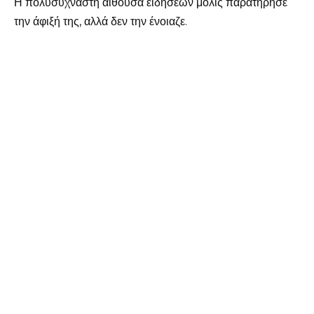
Η πολυσύχναστη αίθουσα ειδήσεων μόλις παρατήρησε
την άφιξή της, αλλά δεν την ένοιαζε.