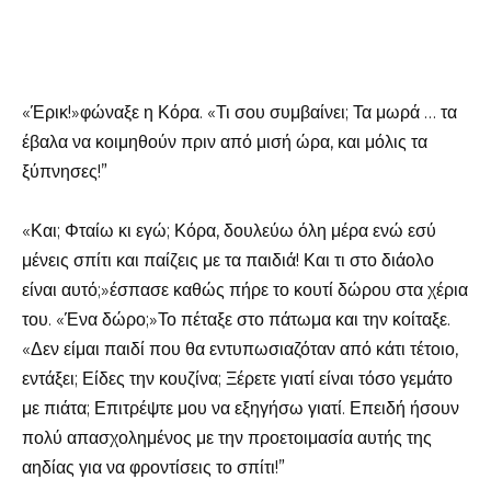
«Έρικ!»φώναξε η Κόρα. «Τι σου συμβαίνει; Τα μωρά … τα
έβαλα να κοιμηθούν πριν από μισή ώρα, και μόλις τα
ξύπνησες!”
«Και; Φταίω κι εγώ; Κόρα, δουλεύω όλη μέρα ενώ εσύ
μένεις σπίτι και παίζεις με τα παιδιά! Και τι στο διάολο
είναι αυτό;»έσπασε καθώς πήρε το κουτί δώρου στα χέρια
του. «Ένα δώρο;»Το πέταξε στο πάτωμα και την κοίταξε.
«Δεν είμαι παιδί που θα εντυπωσιαζόταν από κάτι τέτοιο,
εντάξει; Είδες την κουζίνα; Ξέρετε γιατί είναι τόσο γεμάτο
με πιάτα; Επιτρέψτε μου να εξηγήσω γιατί. Επειδή ήσουν
πολύ απασχολημένος με την προετοιμασία αυτής της
αηδίας για να φροντίσεις το σπίτι!”