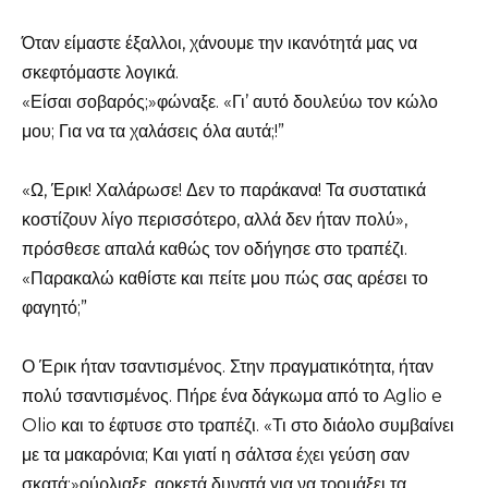
Όταν είμαστε έξαλλοι, χάνουμε την ικανότητά μας να
σκεφτόμαστε λογικά.
«Είσαι σοβαρός;»φώναξε. «Γι’ αυτό δουλεύω τον κώλο
μου; Για να τα χαλάσεις όλα αυτά;!”
«Ω, Έρικ! Χαλάρωσε! Δεν το παράκανα! Τα συστατικά
κοστίζουν λίγο περισσότερο, αλλά δεν ήταν πολύ»,
πρόσθεσε απαλά καθώς τον οδήγησε στο τραπέζι.
«Παρακαλώ καθίστε και πείτε μου πώς σας αρέσει το
φαγητό;”
Ο Έρικ ήταν τσαντισμένος. Στην πραγματικότητα, ήταν
πολύ τσαντισμένος. Πήρε ένα δάγκωμα από το Aglio e
Olio και το έφτυσε στο τραπέζι. «Τι στο διάολο συμβαίνει
με τα μακαρόνια; Και γιατί η σάλτσα έχει γεύση σαν
σκατά;»ούρλιαξε, αρκετά δυνατά για να τρομάξει τα