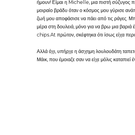
ήμουν! Είμαι η Michelle, μια πιστή σύζυγος π
μοιραίο βράδυ όταν ο κόσμος μου γύρισε ανά
ζωή μου αποφάσισε να πάει από τις ράγες. Μ
μέρα στη δουλειά, μόνο για να βρω μια βαριά 
chips.At πρώτον, σκέφτηκα ότι ίσως είχα περι
Αλλά όχι, υπήρχε η άσχημη λουλουδάτη ταπετσ
Μάικ, που έμοιαζε σαν να είχε μόλις καταπιεί 