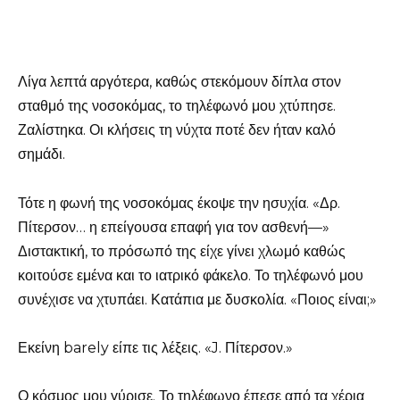
Λίγα λεπτά αργότερα, καθώς στεκόμουν δίπλα στον
σταθμό της νοσοκόμας, το τηλέφωνό μου χτύπησε.
Ζαλίστηκα. Οι κλήσεις τη νύχτα ποτέ δεν ήταν καλό
σημάδι.
Τότε η φωνή της νοσοκόμας έκοψε την ησυχία. «Δρ.
Πίτερσον… η επείγουσα επαφή για τον ασθενή—»
Διστακτική, το πρόσωπό της είχε γίνει χλωμό καθώς
κοιτούσε εμένα και το ιατρικό φάκελο. Το τηλέφωνό μου
συνέχισε να χτυπάει. Κατάπια με δυσκολία. «Ποιος είναι;»
Εκείνη barely είπε τις λέξεις. «J. Πίτερσον.»
Ο κόσμος μου γύρισε. Το τηλέφωνο έπεσε από τα χέρια