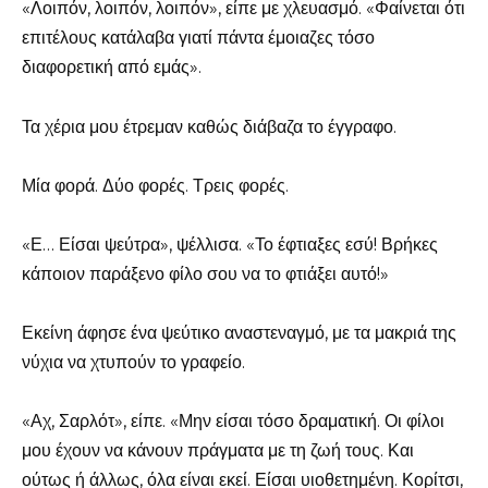
«Λοιπόν, λοιπόν, λοιπόν», είπε με χλευασμό. «Φαίνεται ότι
επιτέλους κατάλαβα γιατί πάντα έμοιαζες τόσο
διαφορετική από εμάς».
Τα χέρια μου έτρεμαν καθώς διάβαζα το έγγραφο.
Μία φορά. Δύο φορές. Τρεις φορές.
«Ε… Είσαι ψεύτρα», ψέλλισα. «Το έφτιαξες εσύ! Βρήκες
κάποιον παράξενο φίλο σου να το φτιάξει αυτό!»
Εκείνη άφησε ένα ψεύτικο αναστεναγμό, με τα μακριά της
νύχια να χτυπούν το γραφείο.
«Αχ, Σαρλότ», είπε. «Μην είσαι τόσο δραματική. Οι φίλοι
μου έχουν να κάνουν πράγματα με τη ζωή τους. Και
ούτως ή άλλως, όλα είναι εκεί. Είσαι υιοθετημένη. Κορίτσι,