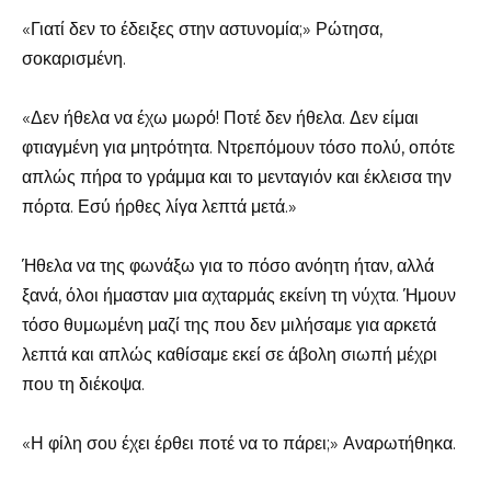
«Γιατί δεν το έδειξες στην αστυνομία;» Ρώτησα,
σοκαρισμένη.
«Δεν ήθελα να έχω μωρό! Ποτέ δεν ήθελα. Δεν είμαι
φτιαγμένη για μητρότητα. Ντρεπόμουν τόσο πολύ, οπότε
απλώς πήρα το γράμμα και το μενταγιόν και έκλεισα την
πόρτα. Εσύ ήρθες λίγα λεπτά μετά.»
Ήθελα να της φωνάξω για το πόσο ανόητη ήταν, αλλά
ξανά, όλοι ήμασταν μια αχταρμάς εκείνη τη νύχτα. Ήμουν
τόσο θυμωμένη μαζί της που δεν μιλήσαμε για αρκετά
λεπτά και απλώς καθίσαμε εκεί σε άβολη σιωπή μέχρι
που τη διέκοψα.
«Η φίλη σου έχει έρθει ποτέ να το πάρει;» Αναρωτήθηκα.