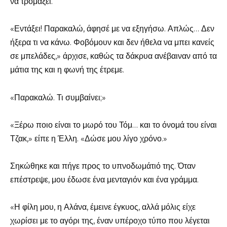
να τρομάξει.
«Εντάξει! Παρακαλώ, άφησέ με να εξηγήσω. Απλώς… Δεν
ήξερα τι να κάνω. Φοβόμουν και δεν ήθελα να μπει κανείς
σε μπελάδες,» άρχισε, καθώς τα δάκρυα ανέβαιναν από τα
μάτια της και η φωνή της έτρεμε.
«Παρακαλώ. Τι συμβαίνει;»
«Ξέρω ποιο είναι το μωρό του Τόμ… και το όνομά του είναι
Τζακ,» είπε η Έλλη. «Δώσε μου λίγο χρόνο.»
Σηκώθηκε και πήγε προς το υπνοδωμάτιό της. Όταν
επέστρεψε, μου έδωσε ένα μενταγιόν και ένα γράμμα.
«Η φίλη μου, η Αλάνα, έμεινε έγκυος, αλλά μόλις είχε
χωρίσει με το αγόρι της, έναν υπέροχο τύπο που λέγεται