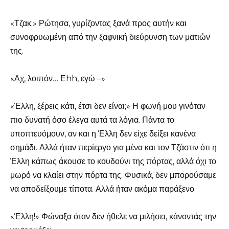
«Τζακ;» Ρώτησα, γυρίζοντας ξανά προς αυτήν και
συνοφρυωμένη από την ξαφνική διεύρυνση των ματιών
της.
«Αχ, λοιπόν… Εhh, εγώ –»
«Έλλη, ξέρεις κάτι, έτσι δεν είναι;» Η φωνή μου γινόταν
πιο δυνατή όσο έλεγα αυτά τα λόγια. Πάντα το
υποπτευόμουν, αν και η Έλλη δεν είχε δείξει κανένα
σημάδι. Αλλά ήταν περίεργο για μένα και τον Τζάστιν ότι η
Έλλη κάπως άκουσε το κουδούνι της πόρτας, αλλά όχι το
μωρό να κλαίει στην πόρτα της. Φυσικά, δεν μπορούσαμε
να αποδείξουμε τίποτα. Αλλά ήταν ακόμα παράξενο.
«Έλλη!» Φώναξα όταν δεν ήθελε να μιλήσει, κάνοντάς την